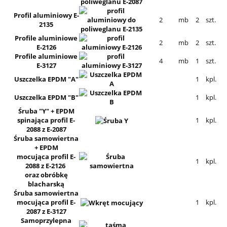
Profil aluminiowy E-
2
mb
2
szt.
2135
Profile aluminiowe
2
mb
2
szt.
E-2126
Profile aluminiowe
4
mb
1
szt.
E-3127
Uszczelka EPDM "A"
1
kpl.
Uszczelka EPDM "B"
1
kpl.
Śruba "Y" + EPDM
spinająca profil E-
1
kpl.
2088 z E-2087
Śruba samowiertna
+ EPDM
mocująca profil E-
1
kpl.
2088 z E-2126
oraz obróbkę
blacharską
Śruba samowiertna
mocująca profil E-
1
kpl.
2087 z E-3127
Samoprzylepna