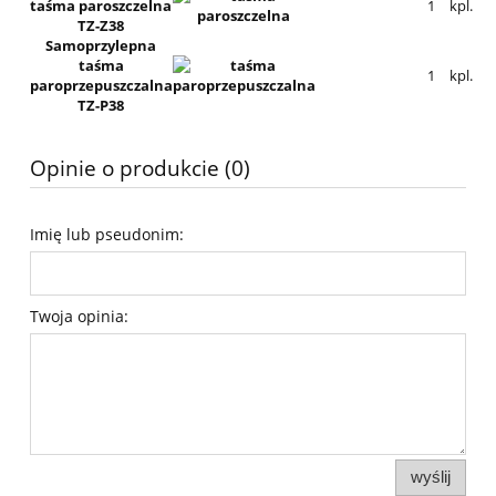
taśma paroszczelna
1
kpl.
TZ-Z38
Samoprzylepna
taśma
1
kpl.
paroprzepuszczalna
TZ-P38
Opinie o produkcie (0)
Imię lub pseudonim:
Twoja opinia:
wyślij