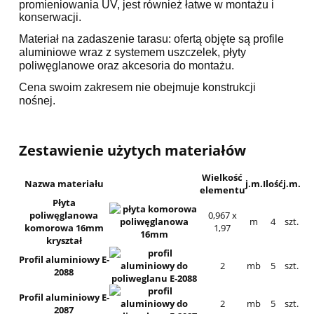
promieniowania UV, jest również łatwe w montażu i
konserwacji.
Materiał na zadaszenie tarasu: ofertą objęte są profile
aluminiowe wraz z systemem uszczelek, płyty
poliwęglanowe oraz akcesoria do montażu.
Cena swoim zakresem nie obejmuje konstrukcji
nośnej.
Zestawienie użytych materiałów
Wielkość
Nazwa materiału
j.m.
Ilość
j.m.
elementu
Płyta
poliwęglanowa
0,967 x
m
4
szt.
komorowa 16mm
1,97
kryształ
Profil aluminiowy E-
2
mb
5
szt.
2088
Profil aluminiowy E-
2
mb
5
szt.
2087