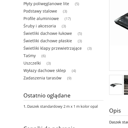
Płyty poliwęglanowe lite
(5)
Podstawy stalowe
(3)
Profile aluminiowe
(17)
Śruby i akcesoria
(3)
Świetliki dachowe łukowe
(5)
Świetliki dachowe płaskie
(3)
Świetliki klapy przewietrzające
(3)
Taśmy
(6)
Uszczelki
(3)
Wyłazy dachowe sklep
(4)
Zadaszenia tarasów
(9)
Ostatnio oglądane
Daszek standardowy 2 m x 1 m kolor opal
Opis
Daszek sta