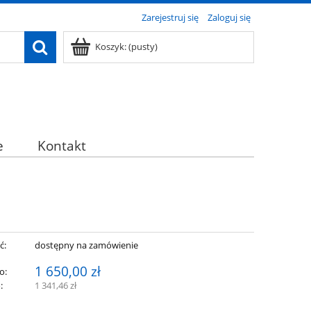
Zarejestruj się
Zaloguj się
Koszyk:
(pusty)
e
Kontakt
ć:
dostępny na zamówienie
1 650,00 zł
o:
:
1 341,46 zł