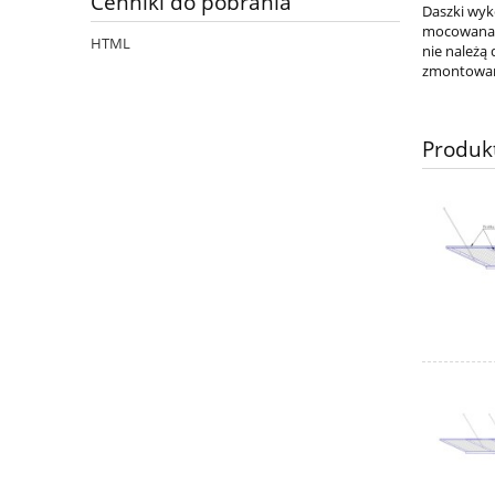
Cenniki do pobrania
Daszki wyk
mocowana n
HTML
nie należą
zmontowan
Produk