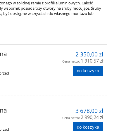
go w solidnej ramie z profili aluminiowych. Całość
y wspornik posiada trzy otwory na śruby mocujące. Śruby
ogą być dostępne w częściach do własnego montażu lub
 na
2 350,00 zł
1 910,57 zł
Cena netto:
do koszyka
przed
 na
3 678,00 zł
2 990,24 zł
Cena netto:
do koszyka
przed