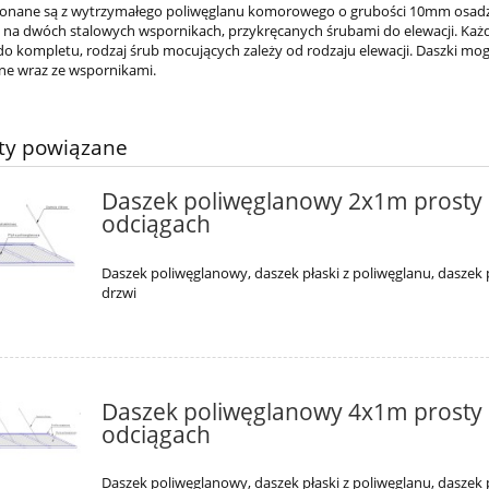
onane są z wytrzymałego poliwęglanu komorowego o grubości 10mm osadzone
a dwóch stalowych wspornikach, przykręcanych śrubami do elewacji. Każd
 do kompletu, rodzaj śrub mocujących zależy od rodzaju elewacji. Daszki m
e wraz ze wspornikami.
ty powiązane
Daszek poliwęglanowy 2x1m prosty
odciągach
Daszek poliwęglanowy, daszek płaski z poliwęglanu, daszek 
drzwi
Daszek poliwęglanowy 4x1m prosty
odciągach
Daszek poliwęglanowy, daszek płaski z poliwęglanu, daszek 